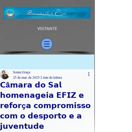
VISITANTE
Post
Sonia Graça
25 de mar. de 2025
2 min de leitura
𝗖â𝗺𝗮𝗿𝗮 𝗱𝗼 𝗦𝗮𝗹
𝗵𝗼𝗺𝗲𝗻𝗮𝗴𝗲𝗶𝗮 𝗘𝗙𝗜𝗭 𝗲
𝗿𝗲𝗳𝗼𝗿ç𝗮 𝗰𝗼𝗺𝗽𝗿𝗼𝗺𝗶𝘀𝘀𝗼
𝗰𝗼𝗺 𝗼 𝗱𝗲𝘀𝗽𝗼𝗿𝘁𝗼 𝗲 𝗮
𝗷𝘂𝘃𝗲𝗻𝘁𝘂𝗱𝗲