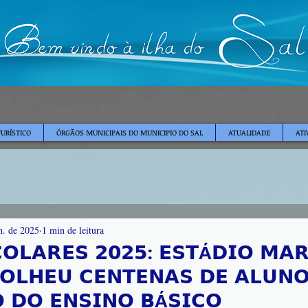
TURÍSTICO
ÓRGÃOS MUNICIPAIS DO MUNICIPIO DO SAL
ATUALIDADE
ATI
n. de 2025
1 min de leitura
𝗢𝗟𝗔𝗥𝗘𝗦 𝟮𝟬𝟮𝟱: 𝗘𝗦𝗧Á𝗗𝗜𝗢 𝗠𝗔
𝗢𝗟𝗛𝗘𝗨 𝗖𝗘𝗡𝗧𝗘𝗡𝗔𝗦 𝗗𝗘 𝗔𝗟𝗨𝗡
𝗢 𝗗𝗢 𝗘𝗡𝗦𝗜𝗡𝗢 𝗕Á𝗦𝗜𝗖𝗢