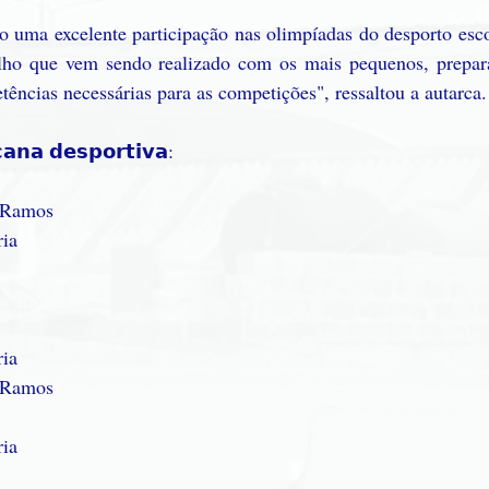
to uma excelente participação nas olimpíadas do desporto esco
lho que vem sendo realizado com os mais pequenos, prepar
ências necessárias para as competições", ressaltou a autarca.
𝗮𝗻𝗮 𝗱𝗲𝘀𝗽𝗼𝗿𝘁𝗶𝘃𝗮:
a Ramos
ria
ria
a Ramos
ria