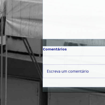
Comentários
Escreva um comentário
𝗠Ê𝗦 𝗗𝗔 𝗝𝗨𝗩𝗘𝗡𝗧𝗨𝗗𝗘
𝟮𝟬𝟮𝟲 | 𝗣𝗔𝗟𝗘𝗦𝗧𝗥𝗔
𝗜𝗡𝗖𝗘𝗡𝗧𝗜𝗩𝗔 𝗝𝗢𝗩𝗘𝗡𝗦 À
𝗖𝗜𝗗𝗔𝗗𝗔𝗡𝗜𝗔 𝗔𝗧𝗜𝗩𝗔 𝗘
𝗣𝗔𝗥𝗧𝗜𝗖𝗜𝗣𝗔ÇÃ𝗢 𝗖Í𝗩𝗜𝗖𝗔