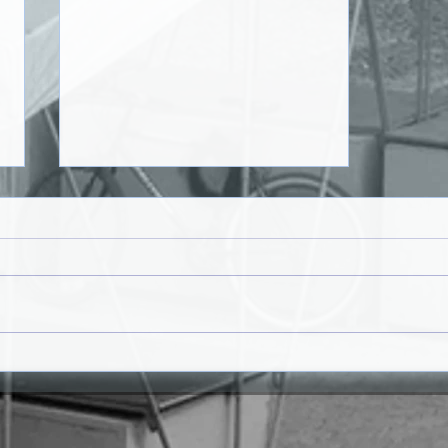
𝗥𝗨𝗔 𝗗𝗔 𝗣𝗢𝗨𝗦𝗔𝗗𝗔 𝗩𝗔𝗜
𝗚𝗔𝗡𝗛𝗔𝗥 𝗡𝗢𝗩𝗔
𝗜𝗠𝗔𝗚𝗘𝗠 𝗡𝗢 Â𝗠𝗕𝗜𝗧𝗢
𝗗𝗢 𝗣𝗥𝗢𝗝𝗘𝗧𝗢 "𝗦𝗔𝗡𝗧𝗔
𝗠𝗔𝗥𝗜𝗔 𝗖𝗔𝗠𝗜𝗡𝗛𝗔𝗩𝗘𝗟"