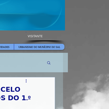
VISITANTE
VIDADES
URBANISMO DO MUNÍCIPIO DO SAL
𝗖𝗘𝗟𝗢
𝗦 𝗗𝗢 𝟭.º