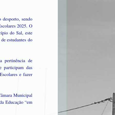
 desporto, sendo 
scolares 2025. O 
pio do Sal, este 
de estudantes do 
 pertinência de 
 participam das 
scolares e fazer 
Câmara Municipal 
 da Educação “em 