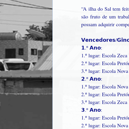
“A ilha do Sal tem fei
são fruto de um traba
possam adquirir compet
𝗩𝗲𝗻𝗰𝗲𝗱𝗼𝗿𝗲𝘀/𝗚𝗶𝗻𝗰
𝟭.º 𝗔𝗻𝗼:
1.º lugar: Escola Zec
2.º lugar: Escola Pretó
3.º lugar: Escola Nova
𝟮.º 𝗔𝗻𝗼:
1.º lugar: Escola Nova
2.º lugar: Escola Pretó
3.º lugar: Escola Zec
𝟯.º 𝗔𝗻𝗼:
1.º lugar: Escola Pretó
2.º lugar: Escola Nova