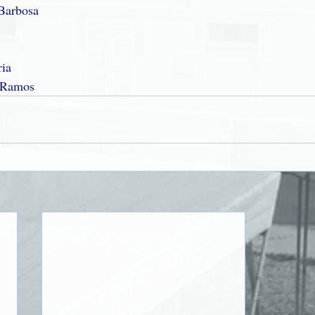
 Barbosa
ria
a Ramos