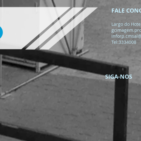
FALE CON
Largo do Hotel
gcimagem.pr
inforp.cmsal
Tel:3334008
SIGA-NOS