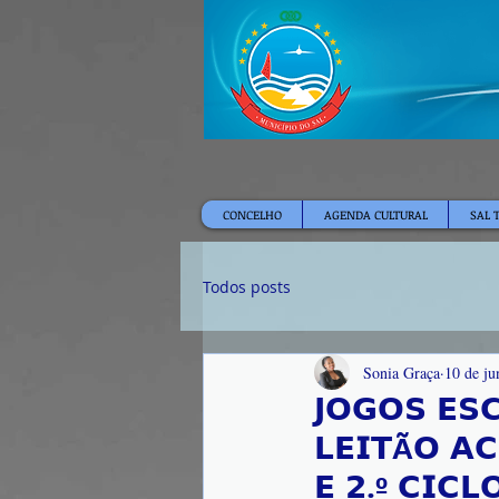
CONCELHO
AGENDA CULTURAL
SAL 
Todos posts
Sonia Graça
10 de ju
𝗝𝗢𝗚𝗢𝗦 𝗘𝗦
𝗟𝗘𝗜𝗧Ã𝗢 𝗔
𝗘 𝟮.º 𝗖𝗜𝗖𝗟