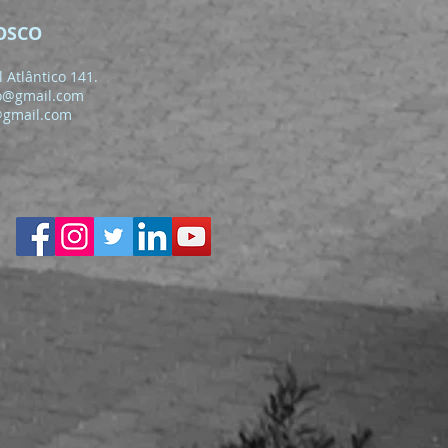
OSCO
 Atlântico 141.
o@gmail.com
@gmail.com