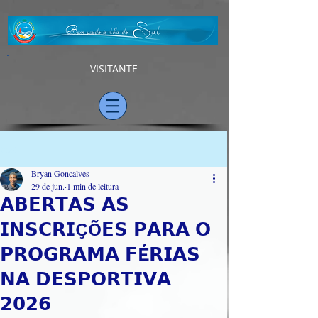
VISITANTE
Post
Bryan Goncalves
29 de jun.
1 min de leitura
𝗔𝗕𝗘𝗥𝗧𝗔𝗦 𝗔𝗦
𝗜𝗡𝗦𝗖𝗥𝗜ÇÕ𝗘𝗦 𝗣𝗔𝗥𝗔 𝗢
𝗣𝗥𝗢𝗚𝗥𝗔𝗠𝗔 𝗙É𝗥𝗜𝗔𝗦
𝗡𝗔 𝗗𝗘𝗦𝗣𝗢𝗥𝗧𝗜𝗩𝗔
𝟮𝟬𝟮𝟲