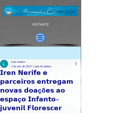
VISITANTE
Post
Luís Santos
2 de out. de 2025
1 min de leitura
𝗜𝗿𝗲𝗻 𝗡𝗲𝗿𝗶𝗳𝗲 𝗲
𝗽𝗮𝗿𝗰𝗲𝗶𝗿𝗼𝘀 𝗲𝗻𝘁𝗿𝗲𝗴𝗮𝗺
𝗻𝗼𝘃𝗮𝘀 𝗱𝗼𝗮çõ𝗲𝘀 𝗮𝗼
𝗲𝘀𝗽𝗮ç𝗼 𝗜𝗻𝗳𝗮𝗻𝘁𝗼-
𝗷𝘂𝘃𝗲𝗻𝗶𝗹 𝗙𝗹𝗼𝗿𝗲𝘀𝗰𝗲𝗿