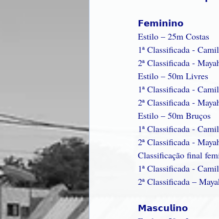
𝗙𝗲𝗺𝗶𝗻𝗶𝗻𝗼
Estilo – 25m Costas
1ª Classificada - Cami
2ª Classificada - Maya
Estilo – 50m Livres
1ª Classificada - Cami
2ª Classificada - Maya
Estilo – 50m Bruços
1ª Classificada - Cami
2ª Classificada - Maya
Classificação final fem
1ª Classificada - Cami
2ª Classificada – May
𝗠𝗮𝘀𝗰𝘂𝗹𝗶𝗻𝗼