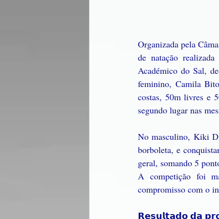
Organizada pela Câmar
de natação realizad
Académico do Sal, ded
feminino, Camila Bito
costas, 50m livres e 
segundo lugar nas mesm
No masculino, Kiki Di
borboleta, e conquist
geral, somando 5 pont
A competição foi mar
compromisso com o ince
𝗥𝗲𝘀𝘂𝗹𝘁𝗮𝗱𝗼 𝗱𝗮 𝗽𝗿