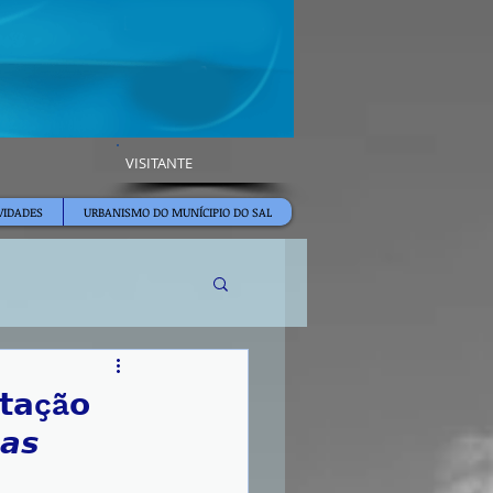
VISITANTE
VIDADES
URBANISMO DO MUNÍCIPIO DO SAL
𝘁𝗮çã𝗼
𝙖𝙨