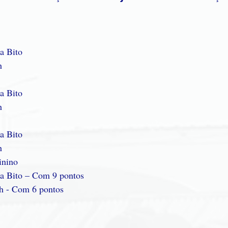
la Bito
h
la Bito
h
la Bito
h
inino
la Bito – Com 9 pontos
ah - Com 6 pontos