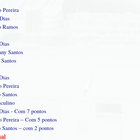
o Pereira
 Dias
ro Ramos
 Dias
any Santos
o Santos
 Dias
o Pereira
o Santos
sculino
 Dias - Com 7 pontos
go Pereira – Com 5 pontos
o Santos – com 2 pontos
sal