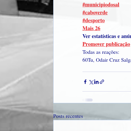
#municipiodosal
#caboverde
#desporto
Mais 26
Ver estatísticas e anú
Promover publicação
Todas as reações:
60
Tu, Odair Cruz Salg
Posts recentes