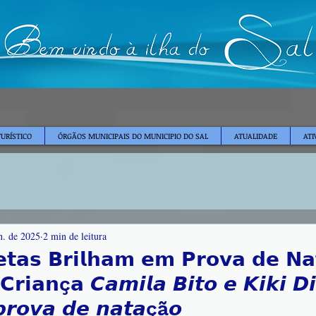
TURÍSTICO
ÓRGÃOS MUNICIPAIS DO MUNICIPIO DO SAL
ATUALIDADE
ATI
n. de 2025
2 min de leitura
𝗲𝘁𝗮𝘀 𝗕𝗿𝗶𝗹𝗵𝗮𝗺 𝗲𝗺 𝗣𝗿𝗼𝘃𝗮 𝗱𝗲 𝗡
𝗿𝗶𝗮𝗻ç𝗮 𝘾𝙖𝙢𝙞𝙡𝙖 𝘽𝙞𝙩𝙤 𝙚 𝙆𝙞𝙠𝙞 𝘿𝙞
𝙧𝙤𝙫𝙖 𝙙𝙚 𝙣𝙖𝙩𝙖çã𝙤