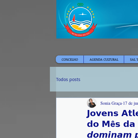
CONCELHO
AGENDA CULTURAL
SAL 
Todos posts
Sonia Graça
17 de ju
𝗝𝗼𝘃𝗲𝗻𝘀 𝗔𝘁
𝗱𝗼 𝗠ê𝘀 𝗱𝗮 𝗖
𝙙𝙤𝙢𝙞𝙣𝙖𝙢 