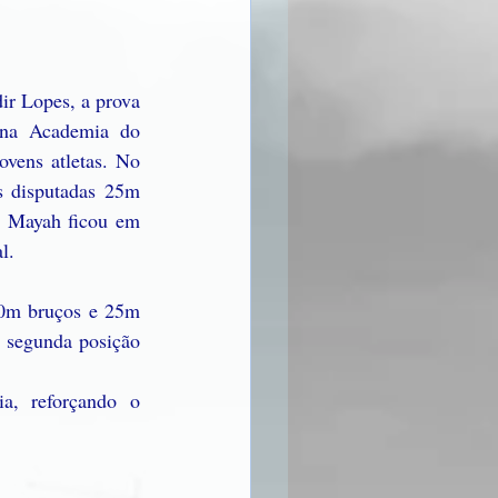
r Lopes, a prova 
na Academia do 
vens atletas. No 
s disputadas 25m 
. Mayah ficou em 
l.
50m bruços e 25m 
 segunda posição 
a, reforçando o 