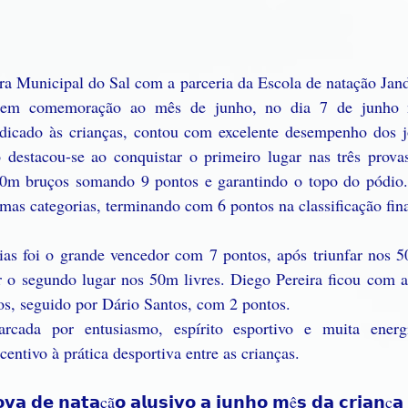
a Municipal do Sal com a parceria da Escola de natação Jandi
a em comemoração ao mês de junho, no dia 7 de junho 
icado às crianças, contou com excelente desempenho dos jo
 destacou-se ao conquistar o primeiro lugar nas três prova
50m bruços somando 9 pontos e garantindo o topo do pódio
as categorias, terminando com 6 pontos na classificação fina
as foi o grande vencedor com 7 pontos, após triunfar nos 
ar o segundo lugar nos 50m livres. Diego Pereira ficou com a
os, seguido por Dário Santos, com 2 pontos.
cada por entusiasmo, espírito esportivo e muita energi
ntivo à prática desportiva entre as crianças.
𝗼𝘃𝗮 𝗱𝗲 𝗻𝗮𝘁𝗮çã𝗼 𝗮𝗹𝘂𝘀𝗶𝘃𝗼 𝗮 𝗷𝘂𝗻𝗵𝗼 𝗺ê𝘀 𝗱𝗮 𝗰𝗿𝗶𝗮𝗻ç𝗮 