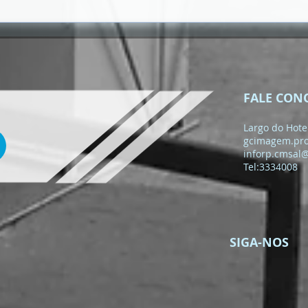
𝗠Ê𝗦 𝗗𝗔 𝗝𝗨𝗩𝗘𝗡𝗧𝗨𝗗𝗘
𝟮𝟬𝟮𝟲 | 𝗣𝗔𝗟𝗘𝗦𝗧𝗥𝗔
𝗜𝗡𝗖𝗘𝗡𝗧𝗜𝗩𝗔 𝗝𝗢𝗩𝗘𝗡𝗦 À
𝗖𝗜𝗗𝗔𝗗𝗔𝗡𝗜𝗔 𝗔𝗧𝗜𝗩𝗔 𝗘
𝗣𝗔𝗥𝗧𝗜𝗖𝗜𝗣𝗔ÇÃ𝗢 𝗖Í𝗩𝗜𝗖𝗔
FALE CON
Largo do Hotel
gcimagem.pr
inforp.cmsal
Tel:3334008
SIGA-NOS