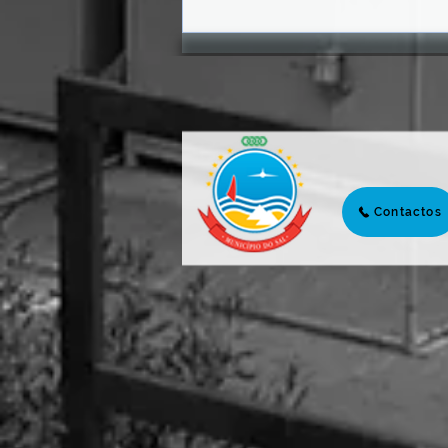
𝗙Ó𝗥𝗨𝗠 𝗗𝗔 𝗝𝗨𝗩𝗘𝗡𝗧𝗨𝗗𝗘
𝟮𝟬𝟮𝟲 | 𝗧𝗥𝗔𝗡𝗦𝗙𝗢𝗥𝗠𝗔𝗥
𝗛𝗢𝗝𝗘 𝗣𝗔𝗥𝗔 𝗖𝗢𝗡𝗦𝗧𝗥𝗨𝗜𝗥
𝗔𝗠𝗔𝗡𝗛Ã
Contactos