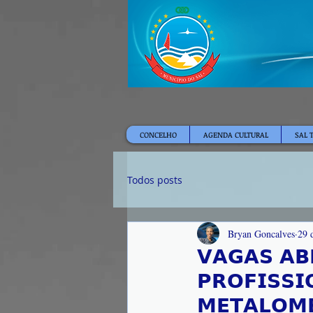
CONCELHO
AGENDA CULTURAL
SAL 
Todos posts
Bryan Goncalves
29 
𝗩𝗔𝗚𝗔𝗦 𝗔
𝗣𝗥𝗢𝗙𝗜𝗦𝗦
𝗠𝗘𝗧𝗔𝗟𝗢𝗠