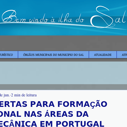
TURÍSTICO
ÓRGÃOS MUNICIPAIS DO MUNICIPIO DO SAL
ATUALIDADE
ATI
de jun.
2 min de leitura
𝗘𝗥𝗧𝗔𝗦 𝗣𝗔𝗥𝗔 𝗙𝗢𝗥𝗠𝗔ÇÃ𝗢
𝗢𝗡𝗔𝗟 𝗡𝗔𝗦 Á𝗥𝗘𝗔𝗦 𝗗𝗔
𝗖Â𝗡𝗜𝗖𝗔 𝗘𝗠 𝗣𝗢𝗥𝗧𝗨𝗚𝗔𝗟