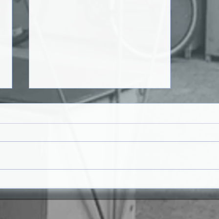
𝗠Ê𝗦 𝗗𝗔 𝗝𝗨𝗩𝗘𝗡𝗧𝗨𝗗𝗘
𝟮𝟬𝟮𝟲 | 𝗣𝗔𝗟𝗘𝗦𝗧𝗥𝗔
𝗜𝗡𝗖𝗘𝗡𝗧𝗜𝗩𝗔 𝗝𝗢𝗩𝗘𝗡𝗦 À
𝗖𝗜𝗗𝗔𝗗𝗔𝗡𝗜𝗔 𝗔𝗧𝗜𝗩𝗔 𝗘