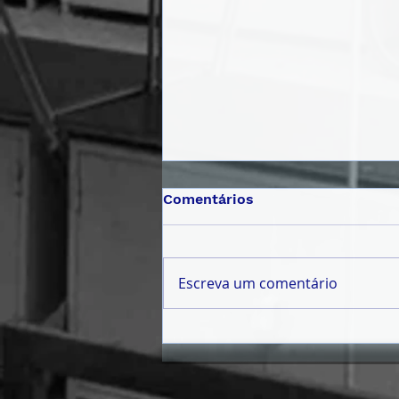
Comentários
Escreva um comentário
𝗙Ó𝗥𝗨𝗠 𝗗𝗔 𝗝𝗨𝗩𝗘𝗡𝗧𝗨𝗗𝗘
𝟮𝟬𝟮𝟲 | 𝗧𝗥𝗔𝗡𝗦𝗙𝗢𝗥𝗠𝗔𝗥
𝗛𝗢𝗝𝗘 𝗣𝗔𝗥𝗔 𝗖𝗢𝗡𝗦𝗧𝗥𝗨𝗜𝗥
𝗔𝗠𝗔𝗡𝗛Ã