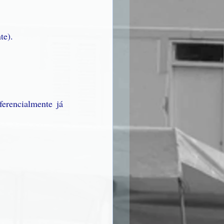
te).
erencialmente já 