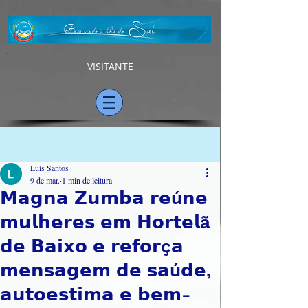
VISITANTE
Post
Luís Santos
9 de mar.
1 min de leitura
𝗠𝗮𝗴𝗻𝗮 𝗭𝘂𝗺𝗯𝗮 𝗿𝗲ú𝗻𝗲
𝗺𝘂𝗹𝗵𝗲𝗿𝗲𝘀 𝗲𝗺 𝗛𝗼𝗿𝘁𝗲𝗹ã
𝗱𝗲 𝗕𝗮𝗶𝘅𝗼 𝗲 𝗿𝗲𝗳𝗼𝗿ç𝗮
𝗺𝗲𝗻𝘀𝗮𝗴𝗲𝗺 𝗱𝗲 𝘀𝗮ú𝗱𝗲,
𝗮𝘂𝘁𝗼𝗲𝘀𝘁𝗶𝗺𝗮 𝗲 𝗯𝗲𝗺-