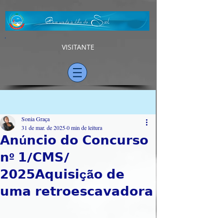
VISITANTE
Post
Sonia Graça
31 de mar. de 2025
0 min de leitura
𝗔𝗻ú𝗻𝗰𝗶𝗼 𝗱𝗼 𝗖𝗼𝗻𝗰𝘂𝗿𝘀𝗼
𝗻º 𝟭/𝗖𝗠𝗦/
𝟮𝟬𝟮𝟱𝗔𝗾𝘂𝗶𝘀𝗶çã𝗼 𝗱𝗲
𝘂𝗺𝗮 𝗿𝗲𝘁𝗿𝗼𝗲𝘀𝗰𝗮𝘃𝗮𝗱𝗼𝗿𝗮