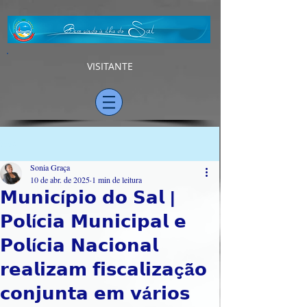
VISITANTE
Post
Sonia Graça
10 de abr. de 2025
1 min de leitura
𝗠𝘂𝗻𝗶𝗰í𝗽𝗶𝗼 𝗱𝗼 𝗦𝗮𝗹 |
𝗣𝗼𝗹í𝗰𝗶𝗮 𝗠𝘂𝗻𝗶𝗰𝗶𝗽𝗮𝗹 𝗲
𝗣𝗼𝗹í𝗰𝗶𝗮 𝗡𝗮𝗰𝗶𝗼𝗻𝗮𝗹
𝗿𝗲𝗮𝗹𝗶𝘇𝗮𝗺 𝗳𝗶𝘀𝗰𝗮𝗹𝗶𝘇𝗮çã𝗼
𝗰𝗼𝗻𝗷𝘂𝗻𝘁𝗮 𝗲𝗺 𝘃á𝗿𝗶𝗼𝘀