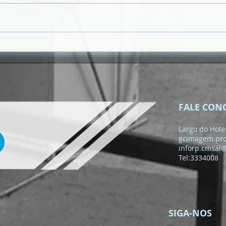
𝗠Ê𝗦 𝗗𝗔 𝗝𝗨𝗩𝗘𝗡𝗧𝗨𝗗𝗘
𝟮𝟬𝟮𝟲 | 𝗣𝗔𝗟𝗘𝗦𝗧𝗥𝗔
𝗜𝗡𝗖𝗘𝗡𝗧𝗜𝗩𝗔 𝗝𝗢𝗩𝗘𝗡𝗦 À
𝗖𝗜𝗗𝗔𝗗𝗔𝗡𝗜𝗔 𝗔𝗧𝗜𝗩𝗔 𝗘
𝗣𝗔𝗥𝗧𝗜𝗖𝗜𝗣𝗔ÇÃ𝗢 𝗖Í𝗩𝗜𝗖𝗔
FALE CON
Largo do Hotel
gcimagem.pr
inforp.cmsal
Tel:3334008
SIGA-NOS