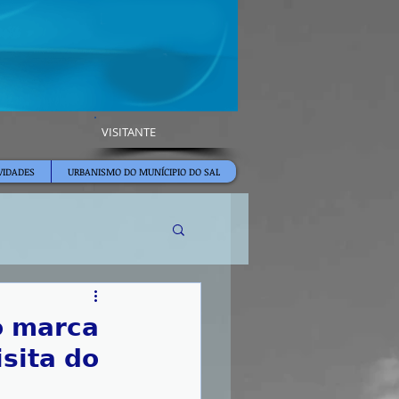
VISITANTE
VIDADES
URBANISMO DO MUNÍCIPIO DO SAL
𝗼 𝗺𝗮𝗿𝗰𝗮
𝘀𝗶𝘁𝗮 𝗱𝗼