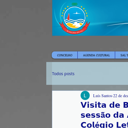
CONCELHO
AGENDA CULTURAL
SAL 
Todos posts
Luís Santos
22 de de
𝗩𝗶𝘀𝗶𝘁𝗮 𝗱𝗲 
𝘀𝗲𝘀𝘀ã𝗼 𝗱𝗮 
𝗖𝗼𝗹é𝗴𝗶𝗼 𝗟𝗲