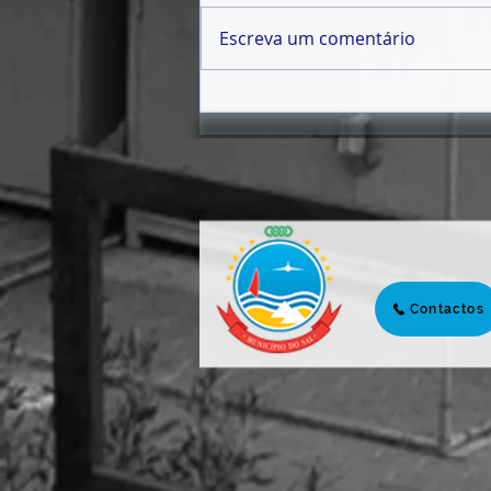
Escreva um comentário
𝗙Ó𝗥𝗨𝗠 𝗗𝗔 𝗝𝗨𝗩𝗘𝗡𝗧𝗨𝗗𝗘
𝟮𝟬𝟮𝟲 | 𝗧𝗥𝗔𝗡𝗦𝗙𝗢𝗥𝗠𝗔𝗥
𝗛𝗢𝗝𝗘 𝗣𝗔𝗥𝗔 𝗖𝗢𝗡𝗦𝗧𝗥𝗨𝗜𝗥
𝗔𝗠𝗔𝗡𝗛Ã
Contactos