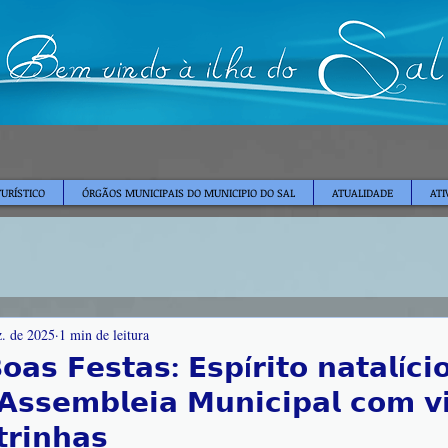
TURÍSTICO
ÓRGÃOS MUNICIPAIS DO MUNICIPIO DO SAL
ATUALIDADE
ATI
z. de 2025
1 min de leitura
𝗼𝗮𝘀 𝗙𝗲𝘀𝘁𝗮𝘀: 𝗘𝘀𝗽í𝗿𝗶𝘁𝗼 𝗻𝗮𝘁𝗮𝗹í𝗰
𝘀𝘀𝗲𝗺𝗯𝗹𝗲𝗶𝗮 𝗠𝘂𝗻𝗶𝗰𝗶𝗽𝗮𝗹 𝗰𝗼𝗺 𝘃𝗶
𝗿𝗶𝗻𝗵𝗮𝘀