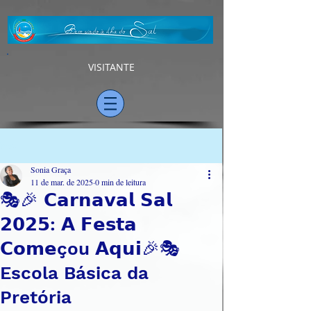
VISITANTE
Post
Sonia Graça
11 de mar. de 2025
0 min de leitura
🎭🎉 𝗖𝗮𝗿𝗻𝗮𝘃𝗮𝗹 𝗦𝗮𝗹
𝟮𝟬𝟮𝟱: 𝗔 𝗙𝗲𝘀𝘁𝗮
𝗖𝗼𝗺𝗲çou 𝗔𝗾𝘂𝗶🎉🎭
Escola Básica da
Pretória