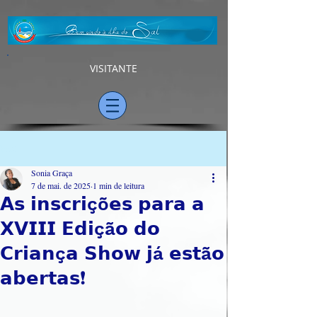
VISITANTE
Post
Sonia Graça
7 de mai. de 2025
1 min de leitura
𝗔𝘀 𝗶𝗻𝘀𝗰𝗿𝗶çõ𝗲𝘀 𝗽𝗮𝗿𝗮 𝗮
𝗫𝗩𝗜𝗜𝗜 𝗘𝗱𝗶çã𝗼 𝗱𝗼
𝗖𝗿𝗶𝗮𝗻ç𝗮 𝗦𝗵𝗼𝘄 𝗷á 𝗲𝘀𝘁ã𝗼
𝗮𝗯𝗲𝗿𝘁𝗮𝘀❗