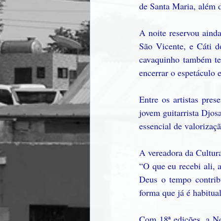
de Santa Maria, além 
A noite reservou ainda
São Vicente, e Cáti d
cavaquinho também te
encerrar o espetáculo 
Entre os artistas pre
jovem guitarrista Djos
essencial de valorizaçã
A vereadora da Cultur
“O que eu recebi ali, 
Deus o tempo contribu
forma que já é habitua
Com 18ª edições, a No