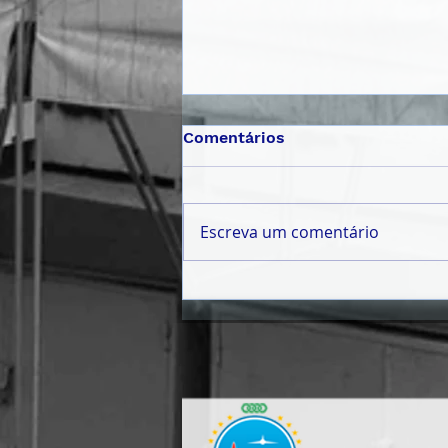
Comentários
Escreva um comentário
𝗠Ê𝗦 𝗗𝗔 𝗝𝗨𝗩𝗘𝗡𝗧𝗨𝗗𝗘
𝟮𝟬𝟮𝟲 | 𝗣𝗔𝗟𝗘𝗦𝗧𝗥𝗔
𝗜𝗡𝗖𝗘𝗡𝗧𝗜𝗩𝗔 𝗝𝗢𝗩𝗘𝗡𝗦 À
𝗖𝗜𝗗𝗔𝗗𝗔𝗡𝗜𝗔 𝗔𝗧𝗜𝗩𝗔 𝗘
𝗣𝗔𝗥𝗧𝗜𝗖𝗜𝗣𝗔ÇÃ𝗢 𝗖Í𝗩𝗜𝗖𝗔