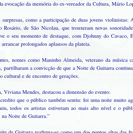
da evocação da memória do ex-vereador da Cultura, Mário Lo
 surpresas, como a participação de duas jovens violinistas: 
o Rosário, de São Nicolau, que trouxeram novas sonoridade
ve o seu momento de destaque, com Djohnny do Cavaco, Er
e arrancar prolongados aplausos da plateia.
sentes, nomes como Maninho Almeida, veterano da música ca
a, partilharam a convicção de que a Noite de Guitarra continu
o cultural e de encontro de gerações.
a, Viviana Mendes, destacou a dimensão do evento:
acredito que o público também sentiu: foi uma noite muito ag
iu, todos os artistas estiveram ao mais alto nível e o públ
l na Noite de Guitarra.”
ite de Guitarra reafirma-se como um dos pontos altos das fes