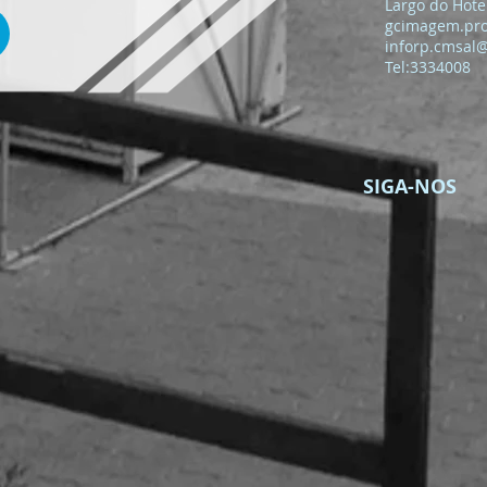
Largo do Hotel
gcimagem.pr
inforp.cmsal
Tel:3334008
SIGA-NOS