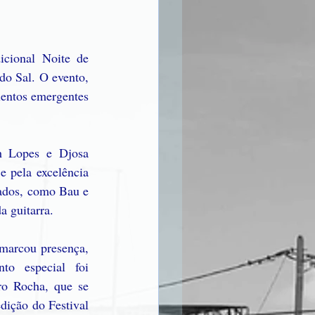
cional Noite de 
o Sal. O evento, 
lentos emergentes 
h Lopes e Djosa 
 pela excelência 
ados, como Bau e 
a guitarra.
marcou presença, 
o especial foi 
o Rocha, que se 
ição do Festival 