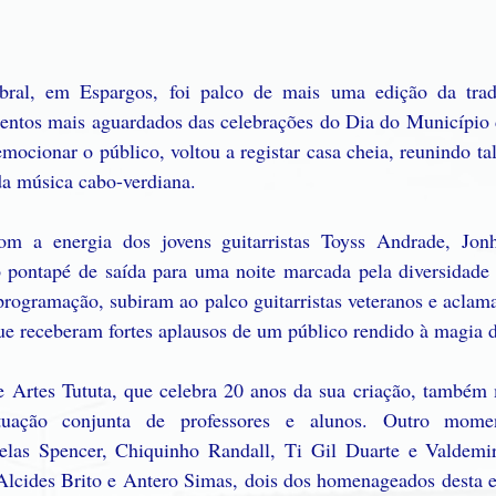
bral, em Espargos, foi palco de mais uma edição da tradi
ntos mais aguardados das celebrações do Dia do Município d
emocionar o público, voltou a registar casa cheia, reunindo ta
a música cabo-verdiana.
om a energia dos jovens guitarristas Toyss Andrade, Jon
pontapé de saída para uma noite marcada pela diversidade e
programação, subiram ao palco guitarristas veteranos e aclam
e receberam fortes aplausos de um público rendido à magia d
 Artes Tututa, que celebra 20 anos da sua criação, também 
uação conjunta de professores e alunos. Outro moment
elas Spencer, Chiquinho Randall, Ti Gil Duarte e Valdemir
Alcides Brito e Antero Simas, dois dos homenageados desta ed