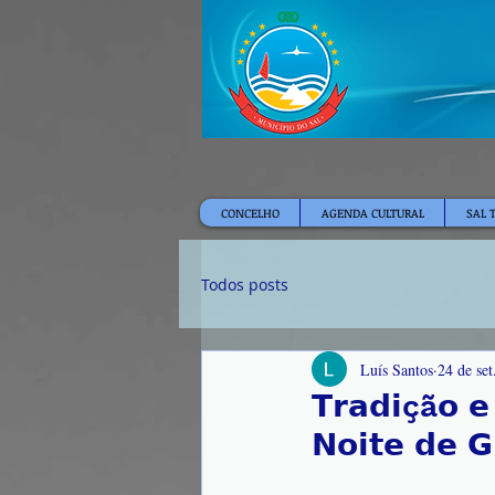
CONCELHO
AGENDA CULTURAL
SAL 
Todos posts
Luís Santos
24 de set
𝗧𝗿𝗮𝗱𝗶çã𝗼 𝗲
𝗡𝗼𝗶𝘁𝗲 𝗱𝗲 𝗚