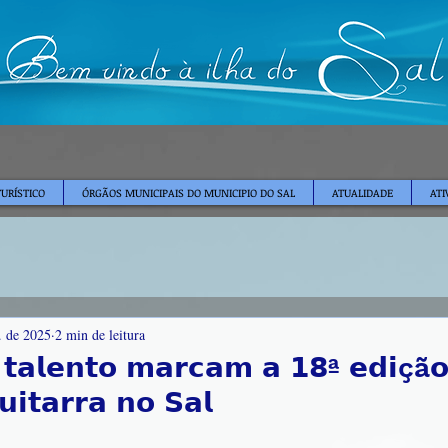
TURÍSTICO
ÓRGÃOS MUNICIPAIS DO MUNICIPIO DO SAL
ATUALIDADE
ATI
. de 2025
2 min de leitura
 𝘁𝗮𝗹𝗲𝗻𝘁𝗼 𝗺𝗮𝗿𝗰𝗮𝗺 𝗮 𝟭𝟴ª 𝗲𝗱𝗶çã
𝗶𝘁𝗮𝗿𝗿𝗮 𝗻𝗼 𝗦𝗮𝗹