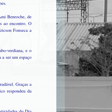
pes.
Ami Benroche, de 
s ao encontro. O 
icson Fonseca a 
bo-verdiana, e o 
a a ser um espaço 
radável. Graças a 
ico respondeu da 
tividades do Dia 