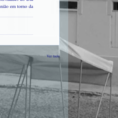
nião em torno da 
Ver tudo