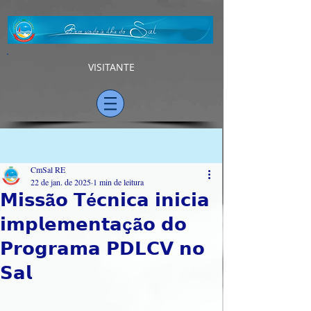
VISITANTE
Post
CmSal RE
22 de jan. de 2025
1 min de leitura
𝗠𝗶𝘀𝘀ã𝗼 𝗧é𝗰𝗻𝗶𝗰𝗮 𝗶𝗻𝗶𝗰𝗶𝗮
𝗶𝗺𝗽𝗹𝗲𝗺𝗲𝗻𝘁𝗮çã𝗼 𝗱𝗼
𝗣𝗿𝗼𝗴𝗿𝗮𝗺𝗮 𝗣𝗗𝗟𝗖𝗩 𝗻𝗼
𝗦𝗮𝗹