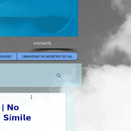
VISITANTE
VIDADES
URBANISMO DO MUNÍCIPIO DO SAL
 | 𝗡𝗼
 𝗦í𝗺𝗶𝗹𝗲