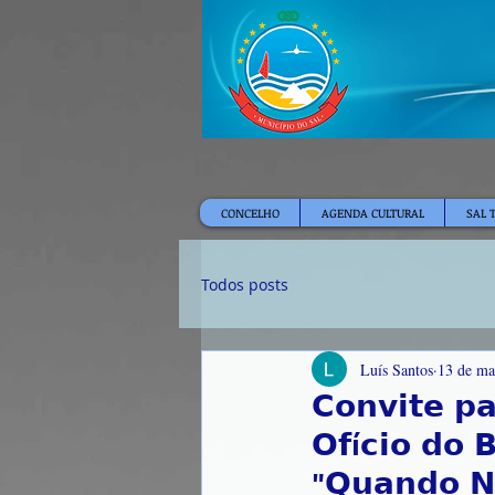
CONCELHO
AGENDA CULTURAL
SAL 
Todos posts
Luís Santos
13 de ma
𝗖𝗼𝗻𝘃𝗶𝘁𝗲 𝗽
𝗢𝗳í𝗰𝗶𝗼 𝗱𝗼 
"𝗤𝘂𝗮𝗻𝗱𝗼 𝗡