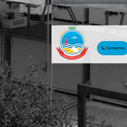
𝟮𝟬𝟮𝟲 | 𝗧𝗥𝗔𝗡𝗦𝗙𝗢𝗥𝗠𝗔𝗥
𝗛𝗢𝗝𝗘 𝗣𝗔𝗥𝗔 𝗖𝗢𝗡𝗦𝗧𝗥𝗨𝗜𝗥
𝗔𝗠𝗔𝗡𝗛Ã
Contactos