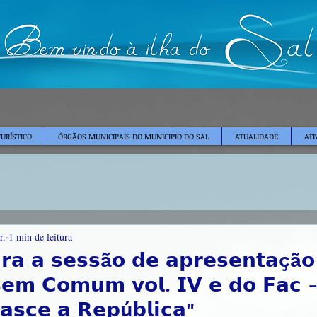
TURÍSTICO
ÓRGÃOS MUNICIPAIS DO MUNICIPIO DO SAL
ATUALIDADE
ATI
r.
1 min de leitura
𝗮𝗿𝗮 𝗮 𝘀𝗲𝘀𝘀ã𝗼 𝗱𝗲 𝗮𝗽𝗿𝗲𝘀𝗲𝗻𝘁𝗮çã𝗼
𝗕𝗲𝗺 𝗖𝗼𝗺𝘂𝗺 𝘃𝗼𝗹. 𝗜𝗩 𝗲 𝗱𝗼 𝗙𝗮𝗰 -
𝘀𝗰𝗲 𝗮 𝗥𝗲𝗽ú𝗯𝗹𝗶𝗰𝗮"