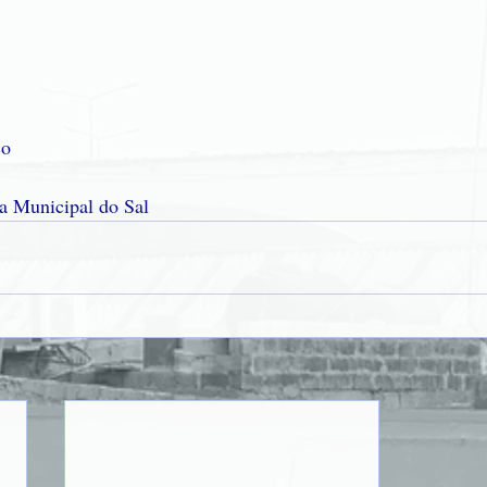
ço
a Municipal do Sal