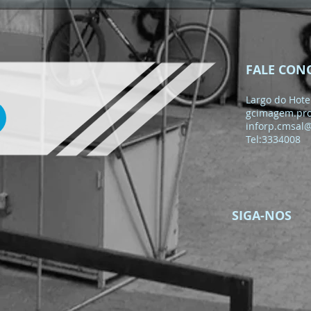
𝟮𝟬𝟮𝟲 | 𝗣𝗔𝗟𝗘𝗦𝗧𝗥𝗔
𝗜𝗡𝗖𝗘𝗡𝗧𝗜𝗩𝗔 𝗝𝗢𝗩𝗘𝗡𝗦 À
𝗖𝗜𝗗𝗔𝗗𝗔𝗡𝗜𝗔 𝗔𝗧𝗜𝗩𝗔 𝗘
𝗣𝗔𝗥𝗧𝗜𝗖𝗜𝗣𝗔ÇÃ𝗢 𝗖Í𝗩𝗜𝗖𝗔
FALE CON
Largo do Hotel
gcimagem.pr
inforp.cmsal
Tel:3334008
SIGA-NOS