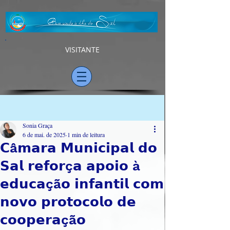
VISITANTE
Post
Sonia Graça
6 de mai. de 2025
1 min de leitura
𝗖â𝗺𝗮𝗿𝗮 𝗠𝘂𝗻𝗶𝗰𝗶𝗽𝗮𝗹 𝗱𝗼
𝗦𝗮𝗹 𝗿𝗲𝗳𝗼𝗿ç𝗮 𝗮𝗽𝗼𝗶𝗼 à
𝗲𝗱𝘂𝗰𝗮çã𝗼 𝗶𝗻𝗳𝗮𝗻𝘁𝗶𝗹 𝗰𝗼𝗺
𝗻𝗼𝘃𝗼 𝗽𝗿𝗼𝘁𝗼𝗰𝗼𝗹𝗼 𝗱𝗲
𝗰𝗼𝗼𝗽𝗲𝗿𝗮çã𝗼