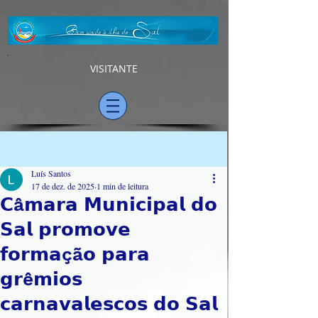
VISITANTE
Post
Luís Santos
17 de dez. de 2025
1 min de leitura
𝗖â𝗺𝗮𝗿𝗮 𝗠𝘂𝗻𝗶𝗰𝗶𝗽𝗮𝗹 𝗱𝗼
𝗦𝗮𝗹 𝗽𝗿𝗼𝗺𝗼𝘃𝗲
𝗳𝗼𝗿𝗺𝗮çã𝗼 𝗽𝗮𝗿𝗮
𝗴𝗿ê𝗺𝗶𝗼𝘀
𝗰𝗮𝗿𝗻𝗮𝘃𝗮𝗹𝗲𝘀𝗰𝗼𝘀 𝗱𝗼 𝗦𝗮𝗹