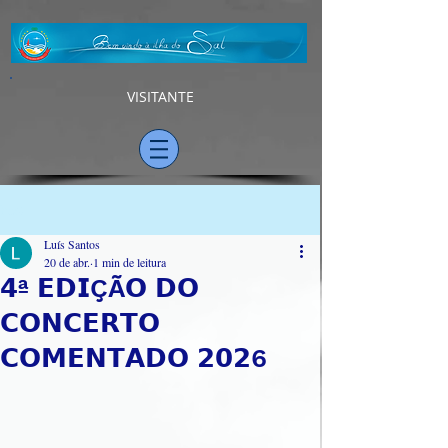
VISITANTE
Post
Luís Santos
20 de abr.
1 min de leitura
𝟰ª 𝗘𝗗𝗜ÇÃ𝗢 𝗗𝗢
𝗖𝗢𝗡𝗖𝗘𝗥𝗧𝗢
𝗖𝗢𝗠𝗘𝗡𝗧𝗔𝗗𝗢 𝟮𝟬𝟮6