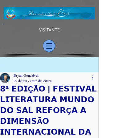
VISITANTE
Post
Bryan Goncalves
29 de jun.
3 min de leitura
𝟴ª 𝗘𝗗𝗜ÇÃ𝗢 | 𝗙𝗘𝗦𝗧𝗜𝗩𝗔𝗟
𝗟𝗜𝗧𝗘𝗥𝗔𝗧𝗨𝗥𝗔 𝗠𝗨𝗡𝗗𝗢
𝗗𝗢 𝗦𝗔𝗟 𝗥𝗘𝗙𝗢𝗥Ç𝗔 𝗔
𝗗𝗜𝗠𝗘𝗡𝗦Ã𝗢
𝗜𝗡𝗧𝗘𝗥𝗡𝗔𝗖𝗜𝗢𝗡𝗔𝗟 𝗗𝗔