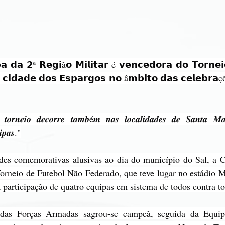
𝗮 𝗱𝗮 𝟮ª 𝗥𝗲𝗴𝗶ã𝗼 𝗠𝗶𝗹𝗶𝘁𝗮𝗿 é 𝘃𝗲𝗻𝗰𝗲𝗱𝗼𝗿𝗮 𝗱𝗼 𝗧𝗼𝗿𝗻𝗲𝗶
𝗰𝗶𝗱𝗮𝗱𝗲 𝗱𝗼𝘀 𝗘𝘀𝗽𝗮𝗿𝗴𝗼𝘀 𝗻𝗼 â𝗺𝗯𝗶𝘁𝗼 𝗱𝗮𝘀 𝗰𝗲𝗹𝗲𝗯𝗿𝗮çõ
𝒐𝒓𝒏𝒆𝒊𝒐 𝒅𝒆𝒄𝒐𝒓𝒓𝒆 𝒕𝒂𝒎𝒃é𝒎 𝒏𝒂𝒔 𝒍𝒐𝒄𝒂𝒍𝒊𝒅𝒂𝒅𝒆𝒔 𝒅𝒆 𝑺𝒂𝒏𝒕𝒂 𝑴𝒂
𝒊𝒑𝒂𝒔."
des comemorativas alusivas ao dia do município do Sal, a 
orneio de Futebol Não Federado, que teve lugar no estádio M
 participação de quatro equipas em sistema de todos contra t
 das Forças Armadas sagrou-se campeã, seguida da Equip