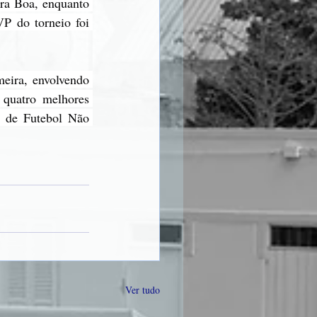
ra Boa, enquanto 
P do torneio foi 
eira, envolvendo 
 quatro melhores 
 de Futebol Não 
Ver tudo