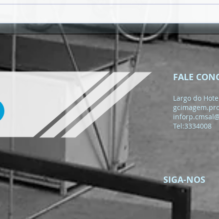
𝗥𝗨𝗔 𝗗𝗔 𝗣𝗢𝗨𝗦𝗔𝗗𝗔 𝗩𝗔𝗜
𝗚𝗔𝗡𝗛𝗔𝗥 𝗡𝗢𝗩𝗔
𝗜𝗠𝗔𝗚𝗘𝗠 𝗡𝗢 Â𝗠𝗕𝗜𝗧𝗢
𝗗𝗢 𝗣𝗥𝗢𝗝𝗘𝗧𝗢 "𝗦𝗔𝗡𝗧𝗔
𝗠𝗔𝗥𝗜𝗔 𝗖𝗔𝗠𝗜𝗡𝗛𝗔𝗩𝗘𝗟"
FALE CON
Largo do Hotel
gcimagem.pr
inforp.cmsal
Tel:3334008
SIGA-NOS