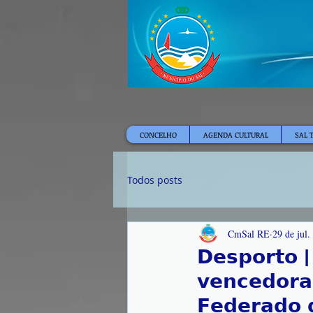
CONCELHO
AGENDA CULTURAL
SAL 
Todos posts
CmSal RE
29 de jul.
𝗗𝗲𝘀𝗽𝗼𝗿𝘁𝗼 |
𝘃𝗲𝗻𝗰𝗲𝗱𝗼𝗿𝗮
𝗙𝗲𝗱𝗲𝗿𝗮𝗱𝗼 