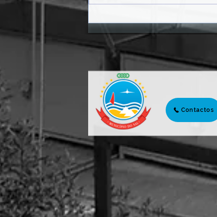
𝗠Ê𝗦 𝗗𝗔 𝗝𝗨𝗩𝗘𝗡𝗧𝗨𝗗𝗘
𝟮𝟬𝟮𝟲 | 𝗣𝗔𝗟𝗘𝗦𝗧𝗥𝗔
𝗜𝗡𝗖𝗘𝗡𝗧𝗜𝗩𝗔 𝗝𝗢𝗩𝗘𝗡𝗦 À
𝗖𝗜𝗗𝗔𝗗𝗔𝗡𝗜𝗔 𝗔𝗧𝗜𝗩𝗔 𝗘
𝗣𝗔𝗥𝗧𝗜𝗖𝗜𝗣𝗔ÇÃ𝗢 𝗖Í𝗩𝗜𝗖𝗔
Contactos