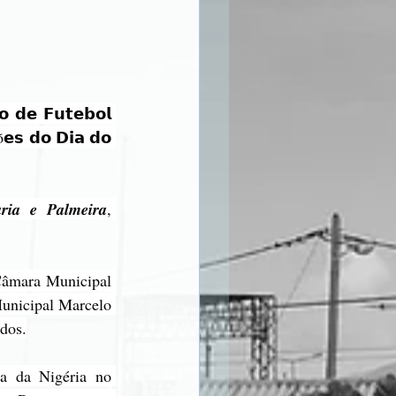
 𝗱𝗲 𝗙𝘂𝘁𝗲𝗯𝗼𝗹 
𝗲𝘀 𝗱𝗼 𝗗𝗶𝗮 𝗱𝗼 
𝒊𝒂 𝒆 𝑷𝒂𝒍𝒎𝒆𝒊𝒓𝒂, 
Câmara Municipal 
unicipal Marcelo 
odos.
a da Nigéria no 