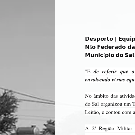
𝗗𝗲𝘀𝗽𝗼𝗿𝘁𝗼 | 𝗘𝗾𝘂𝗶
𝗡ã𝗼 𝗙𝗲𝗱𝗲𝗿𝗮𝗱𝗼 𝗱𝗮 
𝗠𝘂𝗻𝗶𝗰í𝗽𝗶𝗼 𝗱𝗼 𝗦𝗮𝗹
"É 𝒅𝒆 𝒓𝒆𝒇𝒆𝒓𝒊𝒓 𝒒𝒖𝒆 𝒐 
𝒆𝒏𝒗𝒐𝒍𝒗𝒆𝒏𝒅𝒐 𝒗á𝒓𝒊𝒂𝒔 𝒆𝒒𝒖
No âmbito das ativida
do Sal organizou um T
Leitão, e contou com a
A 2ª Região Militar