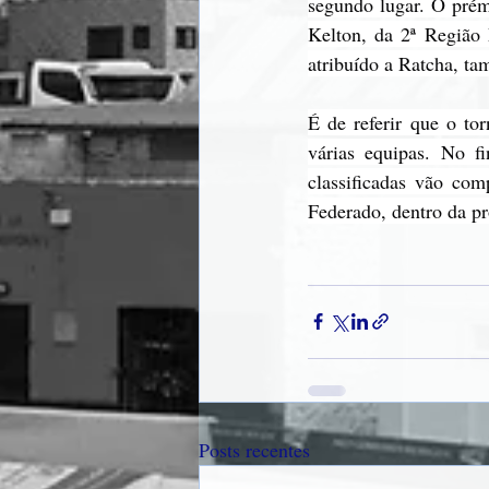
segundo lugar. O prém
Kelton, da 2ª Região 
atribuído a Ratcha, t
É de referir que o to
várias equipas. No fi
classificadas vão co
Federado, dentro da pr
Posts recentes