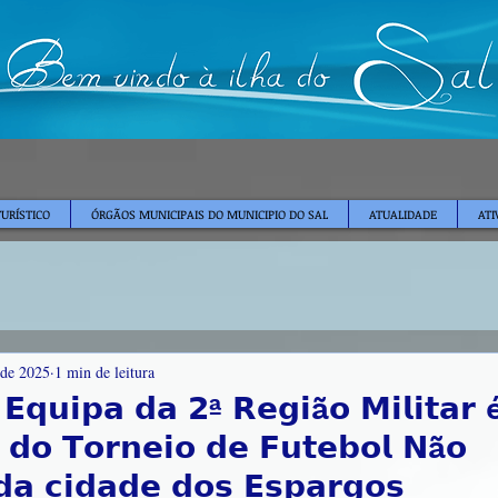
TURÍSTICO
ÓRGÃOS MUNICIPAIS DO MUNICIPIO DO SAL
ATUALIDADE
ATI
 de 2025
1 min de leitura
 𝗘𝗾𝘂𝗶𝗽𝗮 𝗱𝗮 𝟮ª 𝗥𝗲𝗴𝗶ã𝗼 𝗠𝗶𝗹𝗶𝘁𝗮𝗿 
 𝗱𝗼 𝗧𝗼𝗿𝗻𝗲𝗶𝗼 𝗱𝗲 𝗙𝘂𝘁𝗲𝗯𝗼𝗹 𝗡ã𝗼
𝗮 𝗰𝗶𝗱𝗮𝗱𝗲 𝗱𝗼𝘀 𝗘𝘀𝗽𝗮𝗿𝗴𝗼𝘀