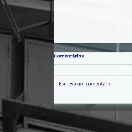
Comentários
Escreva um comentário
𝗠Ê𝗦 𝗗𝗔 𝗝𝗨𝗩𝗘𝗡𝗧𝗨𝗗𝗘
𝟮𝟬𝟮𝟲 | 𝗣𝗔𝗟𝗘𝗦𝗧𝗥𝗔
𝗜𝗡𝗖𝗘𝗡𝗧𝗜𝗩𝗔 𝗝𝗢𝗩𝗘𝗡𝗦 À
𝗖𝗜𝗗𝗔𝗗𝗔𝗡𝗜𝗔 𝗔𝗧𝗜𝗩𝗔 𝗘
𝗣𝗔𝗥𝗧𝗜𝗖𝗜𝗣𝗔ÇÃ𝗢 𝗖Í𝗩𝗜𝗖𝗔