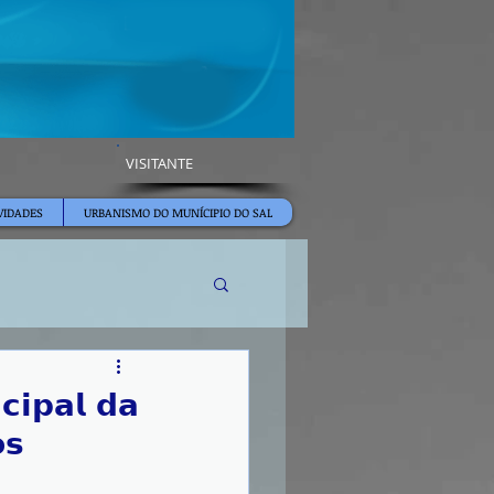
VISITANTE
VIDADES
URBANISMO DO MUNÍCIPIO DO SAL
𝗰𝗶𝗽𝗮𝗹 𝗱𝗮
𝘀