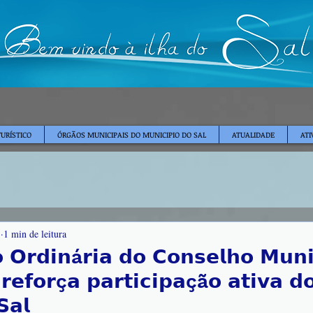
TURÍSTICO
ÓRGÃOS MUNICIPAIS DO MUNICIPIO DO SAL
ATUALIDADE
ATI
.
1 min de leitura
 𝗢𝗿𝗱𝗶𝗻á𝗿𝗶𝗮 𝗱𝗼 𝗖𝗼𝗻𝘀𝗲𝗹𝗵𝗼 𝗠𝘂𝗻𝗶
𝗿𝗲𝗳𝗼𝗿ç𝗮 𝗽𝗮𝗿𝘁𝗶𝗰𝗶𝗽𝗮çã𝗼 𝗮𝘁𝗶𝘃𝗮 𝗱
𝗮𝗹