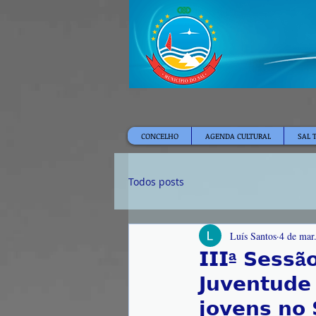
CONCELHO
AGENDA CULTURAL
SAL 
Todos posts
Luís Santos
4 de mar
𝗜𝗜𝗜ª 𝗦𝗲𝘀𝘀ã
𝗝𝘂𝘃𝗲𝗻𝘁𝘂𝗱𝗲 
𝗷𝗼𝘃𝗲𝗻𝘀 𝗻𝗼 