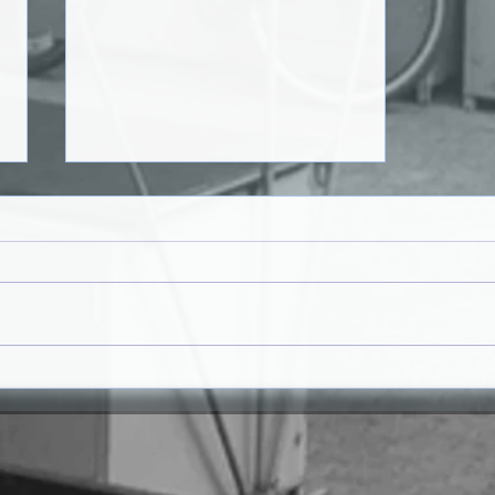
𝗥𝗨𝗔 𝗗𝗔 𝗣𝗢𝗨𝗦𝗔𝗗𝗔 𝗩𝗔𝗜
𝗚𝗔𝗡𝗛𝗔𝗥 𝗡𝗢𝗩𝗔
𝗜𝗠𝗔𝗚𝗘𝗠 𝗡𝗢 Â𝗠𝗕𝗜𝗧𝗢
𝗗𝗢 𝗣𝗥𝗢𝗝𝗘𝗧𝗢 "𝗦𝗔𝗡𝗧𝗔
𝗠𝗔𝗥𝗜𝗔 𝗖𝗔𝗠𝗜𝗡𝗛𝗔𝗩𝗘𝗟"